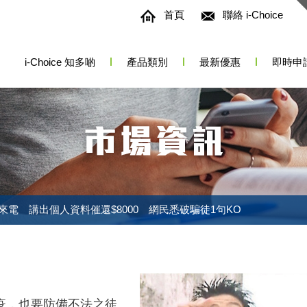
首頁
聯絡 i-Choice
i-Choice 知多啲
產品類別
最新優惠
即時申
來電 講出個人資料催還$8000 網民悉破騙徒1句KO
疫，也要防備不法之徒。