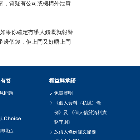
電，質疑有公司或機構外泄資
「如果你確定冇爭人錢嘅就報警
爭邊個錢，佢上門又好唔上門
問有答
權益與承諾
見問題
免責聲明
《個人資料（私隱）條
例》及 《個人信貸資料實
-Choice
務守則》
聘職位
放債人條例條文撮要