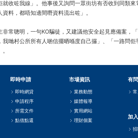
佢就收咗我線」。他事後又詢問一眾街坊有否收到同類來
人資料，都唔知邊間嘢資料流出咗」。
主非常聰明，一句KO騙徒，又建議他安全起見應備案，
，我哋村公所所有人啲信擺晒喺度自己攞」、「一路問佢
」。
即時申請
市場資訊
有
即時網貸
業務動態
常
申請程序
媒體報導
所需文件
實用網站
加入i
點借點還
理財個案
招