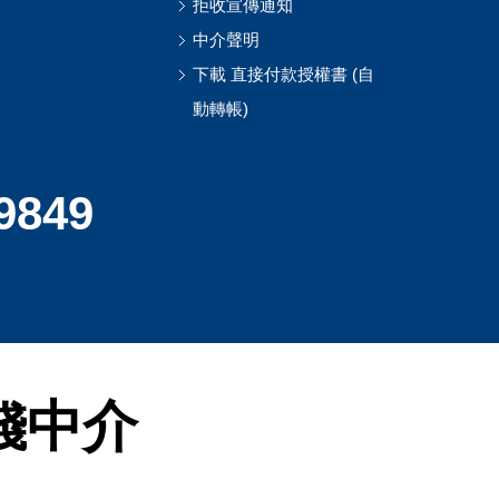
拒收宣傳通知
中介聲明
下載 直接付款授權書 (自
動轉帳)
9849
錢中介