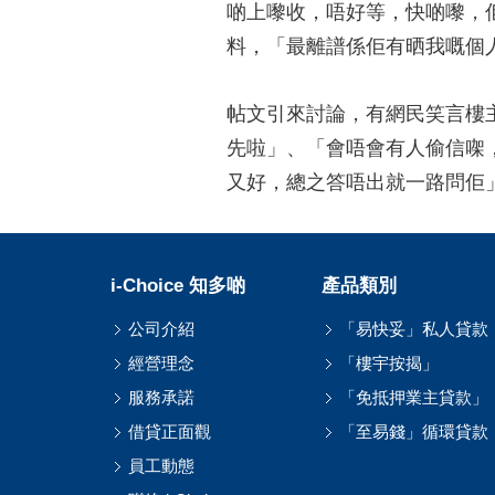
啲上嚟收，唔好等，快啲嚟，
料，「最離譜係佢有晒我嘅個
帖文引來討論，有網民笑言樓
先啦」、「會唔會有人偷信㗎
又好，總之答唔出就一路問佢
i-Choice 知多啲
產品類別
公司介紹
「易快妥」私人貸款
經營理念
「樓宇按揭」
服務承諾
「免抵押業主貸款」
借貸正面觀
「至易錢」循環貸款
員工動態