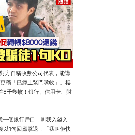
，對方自稱收數公司代表，能講
，更稱「已經上緊門嚟收」。樓
差8千幾蚊！銀行、信用卡、財
p我一個銀行戶口，叫我入錢入
接以1句回應擊退，「我叫佢快