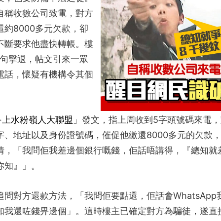
自稱收數公司致電，對方
約8000多元欠款，卻
不斷要求他盡快轉帳。樓
1句擊退，帖文引來一眾
電話，懷疑有機構令其個
‧上水粉嶺人大聯盟
」發文，指上周收到5字頭號碼來電
字、地址以及身份證號碼，催促他繳還8000多元的欠款
情，「我問佢我差邊個銀行嘅錢，佢話唔講得，『總知就
你知』」。
問對方還款方法，「我問佢要點還，佢話會WhatsAp
知我還咗錢畀邊個」。這時樓主已確定對方為騙徒，遂直