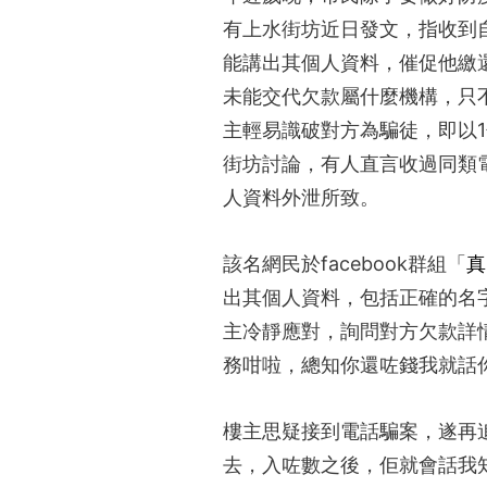
有上水街坊近日發文，指收到
能講出其個人資料，催促他繳還
未能交代欠款屬什麼機構，只
主輕易識破對方為騙徒，即以
街坊討論，有人直言收過同類
人資料外泄所致。
該名網民於facebook群組「
真
出其個人資料，包括正確的名
主冷靜應對，詢問對方欠款詳
務咁啦，總知你還咗錢我就話
樓主思疑接到電話騙案，遂再追
去，入咗數之後，佢就會話我