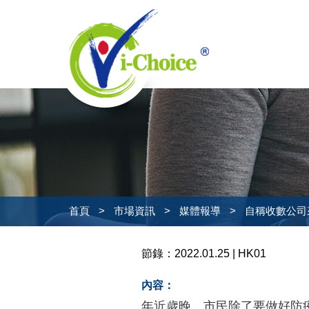
首頁
>
市場資訊
>
媒體報導
>
自稱收數公司
節錄：2022.01.25 | HK01
內容：
年近歲晚，市民除了要做好防