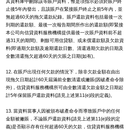
其資料庫中刪除該等賬戶資料，惟是項指示必須於賬戶終
止後5年內發出，且該賬戶在緊接賬戶終止之前5年內，並
無超過60天的拖欠還款紀錄。賬戶還款資料包括最後一次
到期的還款額、最後一次報告期間所作出的還款額(即緊接
本公司向信貸資料服務機構提供最後一次賬戶資料前不超
過31天的期間)、剩餘可用信貸額、或未償還款額及欠款資
料(即過期欠款額及逾期還款日數、清還過期欠款的日期及
全數清還拖欠超過60天的欠賬之日期(如有)。
12. 在賬戶出現任何欠款的情況下，除非欠款金額在由出
現拖欠日期起計60天屆滿前全數清還或撇賬(因破產命令除
外)，信貸資料服務機構所可由全數清還欠款金額之日期起
計5年保留賬戶還款資料(請見上述第11(e)段的定義)。
13. 當資料當事人因被頒布破產命令而導致賬戶中的任何
金額被撇賬，不論賬戶還款資料(請見上述第11(e)段的定
義)是否顯示存有任何超過60天的欠款，信貸資料服務機構