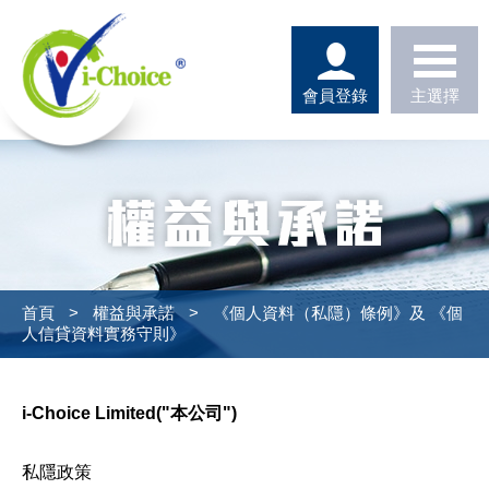
會員登錄
主選擇
首頁
>
權益與承諾
>
《個人資料（私隱）條例》及 《個
人信貸資料實務守則》
i-Choice Limited("本公司")
私隱政策