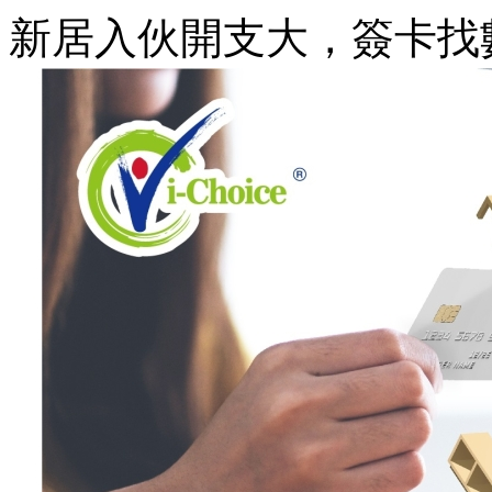
新居入伙開支大，簽卡找