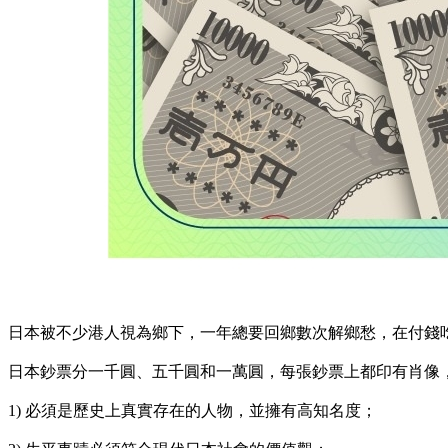
日本被不少港人視為鄉下，一年總要回鄉數次解鄉愁，在付錢
日本鈔票分一千圓、五千圓和一萬圓，每張鈔票上都印有肖像
1) 必須是歷史上真實存在的人物，並擁有高知名度；